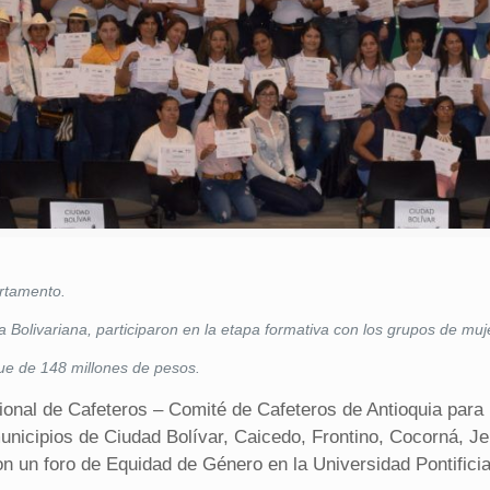
artamento.
a Bolivariana, participaron en la etapa formativa con los grupos de muj
fue de 148 millones de pesos.
onal de Cafeteros – Comité de Cafeteros de Antioquia para
nicipios de Ciudad Bolívar, Caicedo, Frontino, Cocorná, Je
un foro de Equidad de Género en la Universidad Pontificia Bo