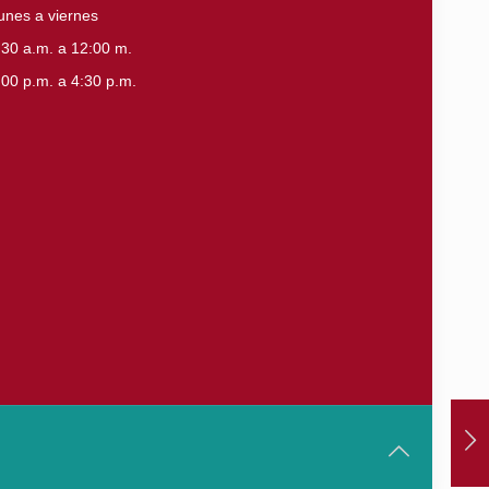
unes a viernes
:30 a.m. a 12:00 m.
:00 p.m. a 4:30 p.m.