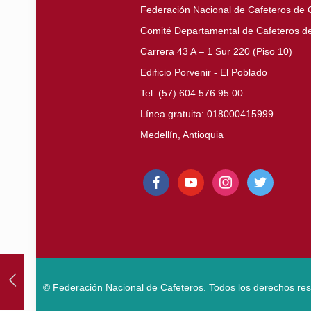
Federación Nacional de Cafeteros de
Comité Departamental de Cafeteros de
Carrera 43 A – 1 Sur 220 (Piso 10)
Edificio Porvenir - El Poblado
Tel: (57) 604 576 95 00
Línea gratuita: 018000415999
Medellín, Antioquia
facebook
youtube
instagram
twitter
© Federación Nacional de Cafeteros. Todos los derechos re