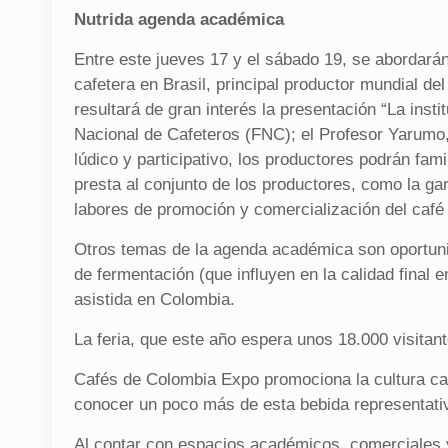
Nutrida agenda académica
Entre este jueves 17 y el sábado 19, se abordará
cafetera en Brasil, principal productor mundial d
resultará de gran interés la presentación “La ins
Nacional de Cafeteros (FNC); el Profesor Yarumo,
lúdico y participativo, los productores podrán fam
presta al conjunto de los productores, como la gar
labores de promoción y comercialización del café
Otros temas de la agenda académica son oportuni
de fermentación (que influyen en la calidad final 
asistida en Colombia.
La feria, que este año espera unos 18.000 visitan
Cafés de Colombia Expo promociona la cultura caf
conocer un poco más de esta bebida representativ
Al contar con espacios académicos, comerciales y c