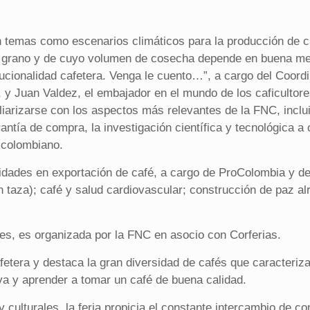
n temas como escenarios climáticos para la producción de ca
el grano y de cuyo volumen de cosecha depende en buena medi
titucionalidad cafetera. Venga le cuento…”, a cargo del Coo
 y Juan Valdez, el embajador en el mundo de los caficulto
iliarizarse con los aspectos más relevantes de la FNC, inclu
antía de compra, la investigación científica y tecnológica a
 colombiano.
dades en exportación de café, a cargo de ProColombia y de
en taza); café y salud cardiovascular; construcción de paz 
tes, es organizada por la FNC en asocio con Corferias.
etera y destaca la gran diversidad de cafés que caracteriz
a y aprender a tomar un café de buena calidad.
ulturales, la feria propicia el constante intercambio de con