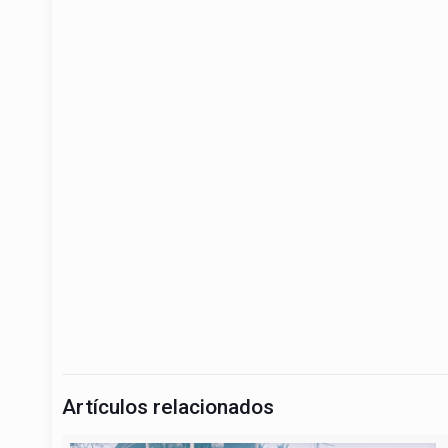
07/08/2026
Semillas del Futuro impulsa el arraigo
cafetero y ambiental en la ruralidad de
Yolombó
Leer más
CONTACTO
Federación Nacional de Cafeteros de