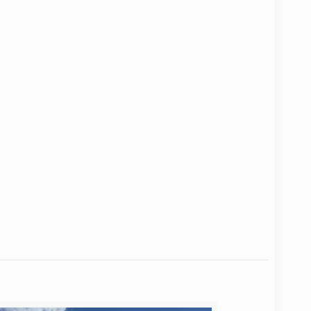
ecto «Semillas del Futuro»
a las habilidades cafeteras y
s de los estudiantes de Liborina
Leer más
ORARIO SEDE MEDELLÍN
unes a viernes