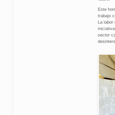
Este hom
trabajo c
La labor
iniciativ
sector c
desinter