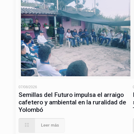
Comité Departamental de Cafeteros de
Carrera 43 A – 1 Sur 220 (Piso 10)
Edificio Porvenir - El Poblado
Tel: (57) 604 576 95 00
Línea gratuita: 018000415999
Medellín, Antioquia
facebook
youtube
instagram
twitter
© Federación Nacional de Cafeteros. Todos los derechos re