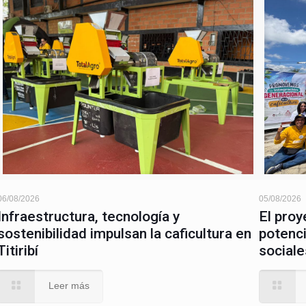
Inicio
 Antioquia
7
Caficultura de Antioquia
1
Programas y Proyectos
Comités de Cafeteros
Boletines
Términos y Condiciones
Código de Ética y Buen Gobierno
servados