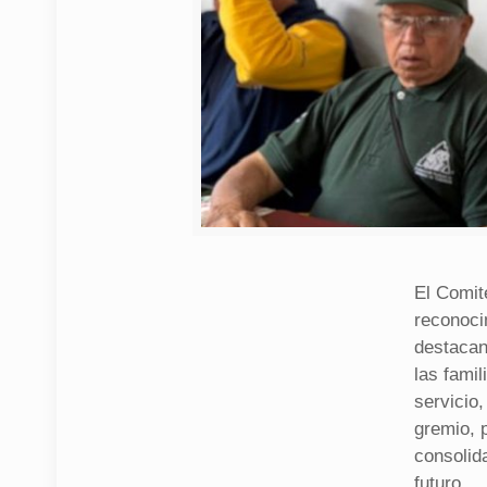
El Comit
reconoci
destacan
las famil
servicio
gremio, 
consolid
futuro.