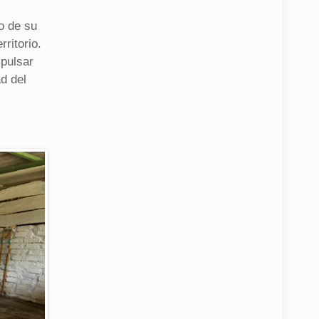
o de su
rritorio.
pulsar
ad del