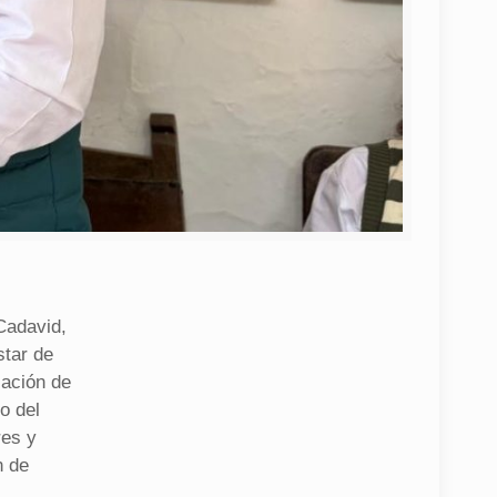
Cadavid,
star de
cación de
o del
res y
n de