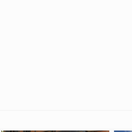
06/08/2026
05/08/2026
Infraestructura, tecnología y
El proy
sostenibilidad impulsan la caficultura en
potenci
Titiribí
sociale
Leer más
NAVEGACIÓN
H
 Colombia
L