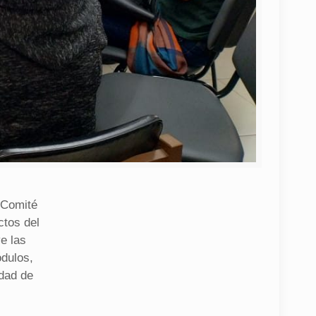
 Comité
ctos del
e las
dulos,
idad de