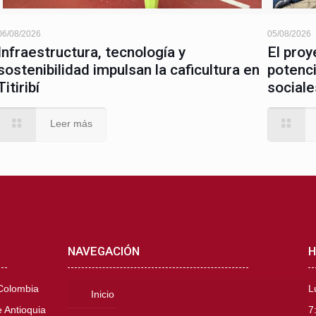
06/08/2026
05/08/2026
Infraestructura, tecnología y
El proy
sostenibilidad impulsan la caficultura en
potenci
Titiribí
sociale
Leer más
NAVEGACIÓN
H
 Colombia
L
Inicio
 Antioquia
7