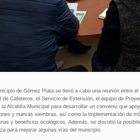
nicipio de Gómez Plata se llevó a cabo una reunión entre el
l de Cafeteros, el Servicio de Extensión, el equipo de Proye
 la Alcaldía Municipal para desarrollar un convenio que apoy
ones y nuevas siembras, así como la implementación de mó
nas y beneficios ecológicos. Además, se discutió la posibil
nza para mejorar algunas vías del municipio.