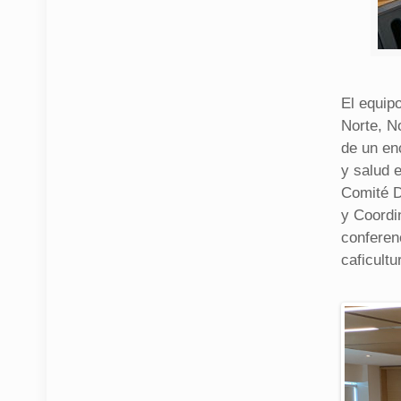
El equip
Norte, No
de un en
y salud e
Comité D
y Coordi
conferenc
caficultu