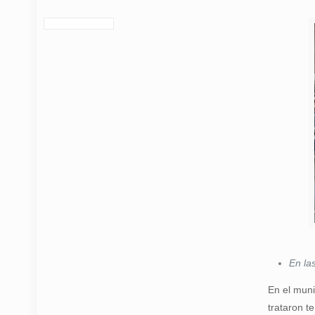
En las
En el muni
trataron t