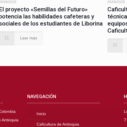
05/08/2026
05/08/2026
El proyecto «Semillas del Futuro»
Caficul
potencia las habilidades cafeteras y
técnica
sociales de los estudiantes de Liborina
equipos
Caficul
Leer más
NAVEGACIÓN
H
 Colombia
L
Inicio
 Antioquia
7
Caficultura de Antioquia