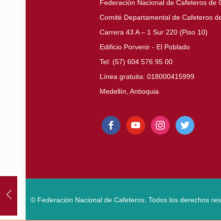
Federación Nacional de Cafeteros de
Comité Departamental de Cafeteros de
Carrera 43 A – 1 Sur 220 (Piso 10)
Edificio Porvenir - El Poblado
Tel: (57) 604 576 95 00
Línea gratuita: 018000415999
Medellín, Antioquia
facebook
youtube
instagram
twitter
© Federación Nacional de Cafeteros. Todos los derechos re