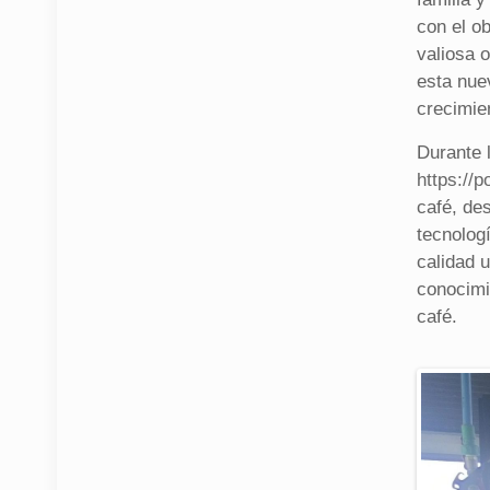
con el o
valiosa 
esta nue
crecimien
Durante l
https://p
café, des
tecnolog
calidad 
conocimi
café.