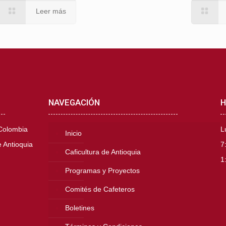
Leer más
NAVEGACIÓN
H
 Colombia
L
Inicio
 Antioquia
7
Caficultura de Antioquia
1
Programas y Proyectos
Comités de Cafeteros
Boletines