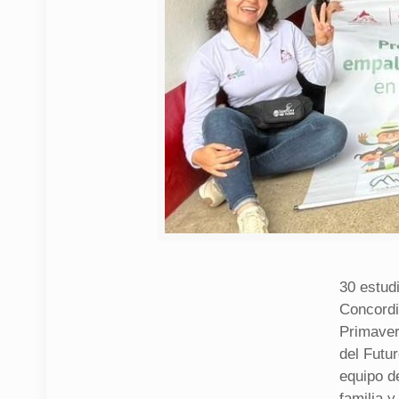
30 estudi
Concordia
Primaver
del Futu
equipo d
familia y