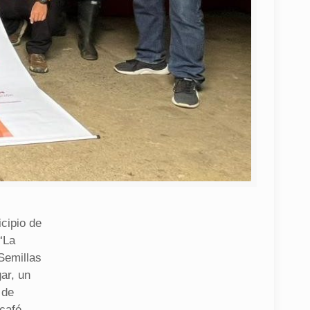
icipio de
“La
Semillas
ar, un
 de
café,