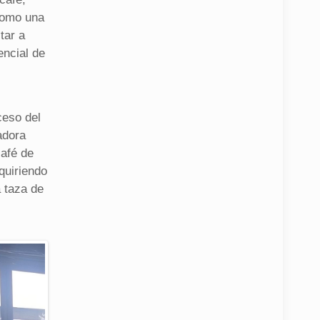
 como una
tar a
encial de
ceso del
adora
café de
quiriendo
 taza de