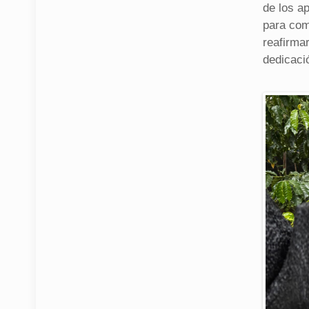
de los ap
para com
reafirma
dedicaci