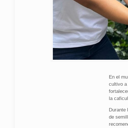
En el mun
cultivo a
fortalec
la caficul
Durante l
de semill
recomend