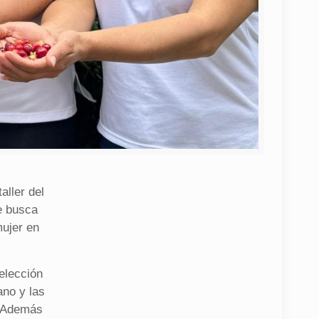
aller del
ue busca
mujer en
 elección
ano y las
. Además