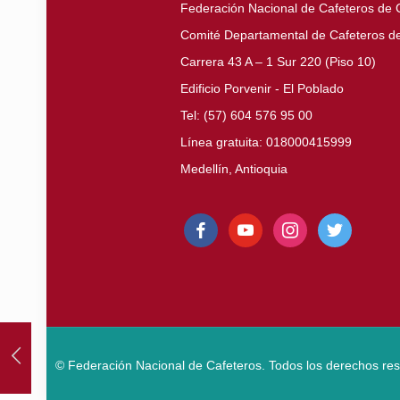
Federación Nacional de Cafeteros de
Comité Departamental de Cafeteros de
Carrera 43 A – 1 Sur 220 (Piso 10)
Edificio Porvenir - El Poblado
Tel: (57) 604 576 95 00
Línea gratuita: 018000415999
Medellín, Antioquia
facebook
youtube
instagram
twitter
© Federación Nacional de Cafeteros. Todos los derechos re