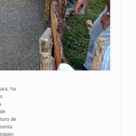
ara, ha
us
a
 de
uturo de
esenta
ambién