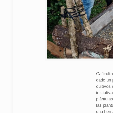
Caficult
dado un 
cultivos
iniciativ
plántulas
las plant
una herr