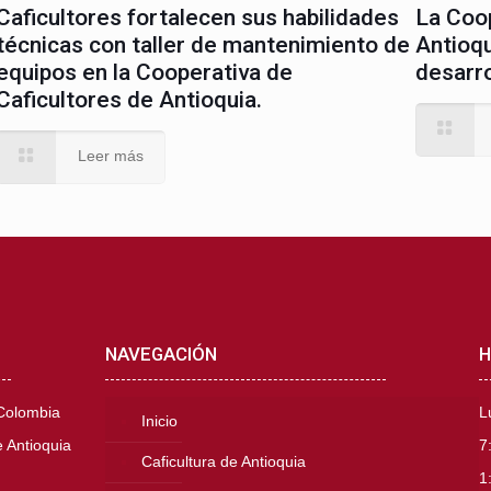
Caficultores fortalecen sus habilidades
La Coop
técnicas con taller de mantenimiento de
Antioqu
equipos en la Cooperativa de
desarro
Caficultores de Antioquia.
Leer más
NAVEGACIÓN
H
 Colombia
L
Inicio
 Antioquia
7
Caficultura de Antioquia
1