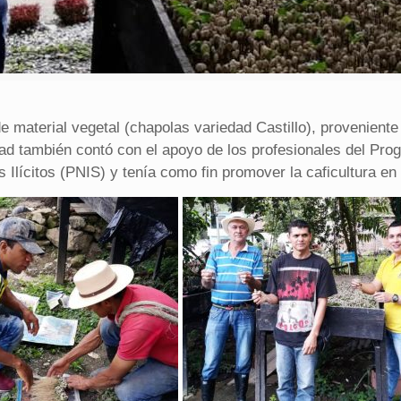
de material vegetal (chapolas variedad Castillo), provenient
dad también contó con el apoyo de los profesionales del Pro
 Ilícitos (PNIS) y tenía como fin promover la caficultura en 