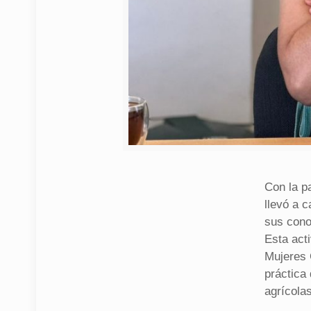
Con la p
llevó a 
sus conoc
Esta act
Mujeres C
práctica
agrícolas