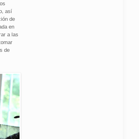
los
o, así
ción de
iada en
ar a las
 tomar
as de