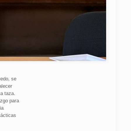
cedo, se
alecer
a taza.
azgo para
ia
rácticas