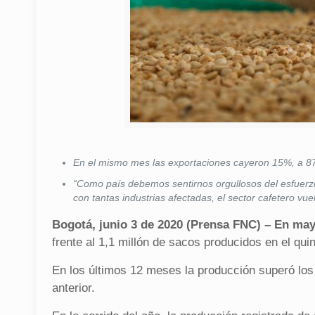
En el mismo mes las exportaciones cayeron 15%, a 8
“Como país debemos sentirnos orgullosos del esfuerzo
con tantas industrias afectadas, el sector cafetero vu
Bogotá, junio 3 de 2020 (Prensa FNC) – En may
frente al 1,1 millón de sacos producidos en el qu
En los últimos 12 meses la producción superó los
anterior.