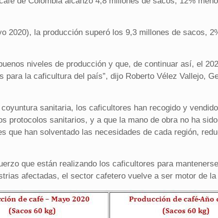
e café de Colombia alcanzó 4,8 millones de sacos, 12% menos
yo 2020), la producción superó los 9,3 millones de sacos, 2
uenos niveles de producción y que, de continuar así, el 202
s para la caficultura del país”, dijo Roberto Vélez Vallejo,
 coyuntura sanitaria, los caficultores han recogido y vendid
os protocolos sanitarios, y a que la mano de obra no ha sido 
s que han solventado las necesidades de cada región, reduc
erzo que están realizando los caficultores para mantenerse
trias afectadas, el sector cafetero vuelve a ser motor de la