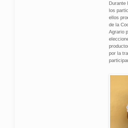
Durante 
los part
ellos pro
de la Coo
Agrario p
eleccione
producto
por la t
participa