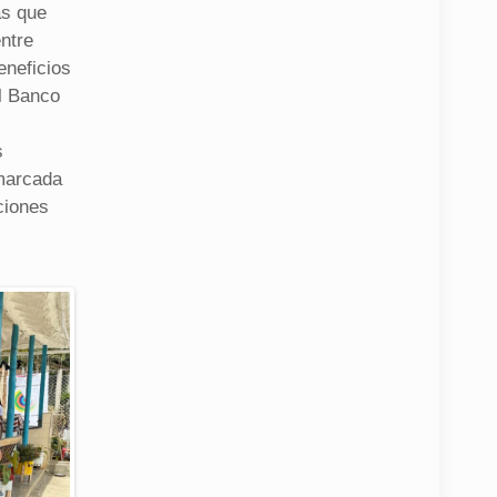
as que
ntre
eneficios
el Banco
s
s
 marcada
ciones