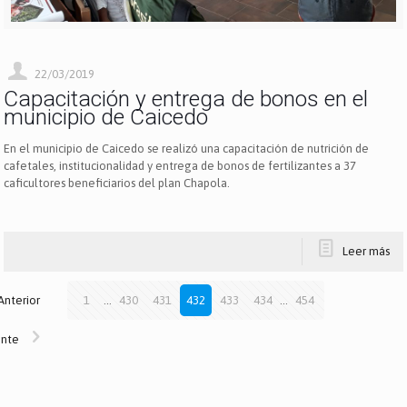
22/03/2019
Capacitación y entrega de bonos en el
municipio de Caicedo
En el municipio de Caicedo se realizó una capacitación de nutrición de
cafetales, institucionalidad y entrega de bonos de fertilizantes a 37
caficultores beneficiarios del plan Chapola.
Leer más
Anterior
1
...
430
431
432
433
434
...
454
ente